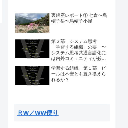
裏銀座レポート① 七倉〜烏
帽子岳〜烏帽子小屋
第２部 システム思考
「学習する組織」の要 〜
システム思考共通言語化に
は内外コミュニティが必
要〜
学習する組織 第１部 ビ
ールは不安とも置き換えら
れるか？
ＲW／WW便り