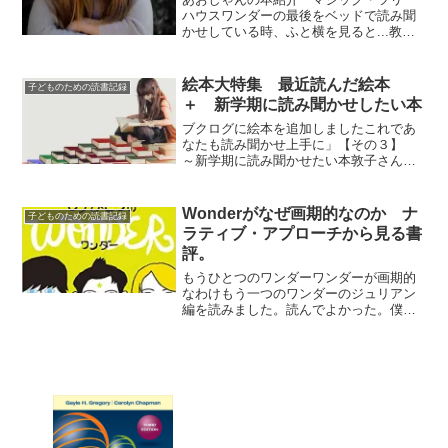
ハウスワンダーの最後をベッドで読み聞
かせしている時、ふと横を見ると...教育
現場に音声入力を再びうちの子に、イン
タビューを取って、本紹介を作りまし
た。これぐらいなら、２０分ぐらいでイ
絵本大特集 最近読んだ絵本
子どものための読書記録
ンタビューは終了です。...
＋ 新学期に読み聞かせしたい本
ブクログに絵本を追加しましたこれであ
なたも読み聞かせ上手に」【その３】
～新学期に読み聞かせたい本敦子さん
（小坂敦子准教授 愛知大学）は、ライ
ティング・ワークショップやリーディン
グ・ワークショップの翻訳をしている先
Wonderがなぜ画期的なのか ナ
子どものための読書記録
生で、僕も古くから仲良くさ...
ラティブ・アプローチから見る書
評。
もうひとつのワンダーワンダーが画期的
なわけもう一つのワンダーのジュリアン
編を読みました。読んでよかった。僕の
中でジュリアンが救われました。そし
て、ワンダーの意味の輪郭が、これです
ごくはっきりしたと思います。ワンダー
は、顔に障害をもつオーガス...