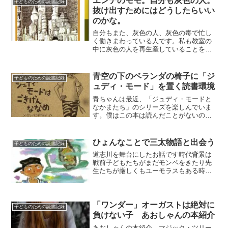
エンデのモモ。自分も灰色の人。
子どものための読書記録
抜け出すためにはどうしたらいい
のかな。
自分もまた、灰色の人、灰色の毒で忙し
く働きまわっている人です。私も教室の
中に灰色の人を再生産していることを、
イメージしながら読んでしまいました。
モモが灰色の人を蹴散らしてくれて、気
分はスッキリしているけれど、自分の中
青空の下のベランダの椅子に「ジ
子どものための読書記録
の霧は、すっきり晴れませ...
ュディ・モード」を置く読書環境
青ちゃんは最近、「ジュディ・モードと
なかまたち」のシリーズを楽しんでいま
す。僕はこの本は読んだことがないので
すが、ピーター・レイノルズがかわいい
絵を書いているので、前から気になって
いました。 昨日から、ベランダの椅子
ひょんなことで三太物語と出会う
子どものための読書記録
に腰掛けて、くすくす笑い...
道志川を舞台にしたお話です時代背景は
戦前子どもたちがまだモンペをきたり先
生たちが厳しくもユーモラスもある時代
これから道志川の取材に行くということ
でいろいろな情報にあたっていたところ
仲間の先生が道志川を舞台にした本があ
るよねとうことで紹介して...
「ワンダー」オーガストは絶対に
子どものための読書記録
負けない子 あおしゃんの本紹介
あおしゃんの本紹介 マジック・ツリー