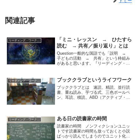
トミー
関連記事
「ミニ・レッスン → ひたすら
リーディング・ワークショップ
読む → 共有／振り返り」とは
Question一般的な国語でも「説明 →
子どもの活動 → 共有」という枠組み
があると思います。『リーディング・ワ
ークショップ』『改訂版 読書家の時
間』の１時間の流れ「ミニ・レッスン
→ ひたすら読む → 共有／振り返り」
ブッククラブというライフワーク
リーディング・ワークショップ
とは、何が違いま...
ブッククラブとは 速読、精読、並行読
書、重ね読み、芋づる式、三色ボールペ
ン、耳読、積読、ABD（アクティブ・ブ
ック・ダイアローグ）など、本の読み方
は巷に溢れていますが、「ブッククラ
ブ」という本の読み方があるのをご存知
でしょうか。一つの本をみ...
ある日の読書家の時間
リーディング・ワークショップ
読書家の時間 ノンフィクションユニッ
トです読書家の時間も放っておくと小説
ばっかり読んでしまうのでユニット化し