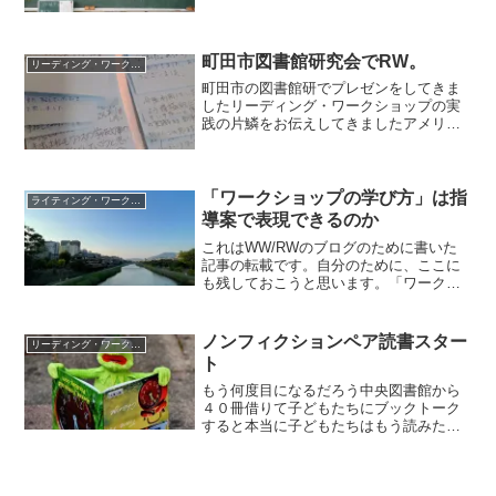
て広いジャンルの本に挑戦してもらうこ
とが必要です「要旨･･･」とか「段落相互
の･･･」とかのミニレッスンをできるとい
いなぁ板書は班ご...
町田市図書館研究会でRW。
リーディング・ワークショップ
町田市の図書館研でプレゼンをしてきま
したリーディング・ワークショップの実
践の片鱗をお伝えしてきましたアメリカ
では実践が進んでる手法を日本の枠組み
の中でどのように形にしていくかは楽し
みもあり苦しみもあり丸い粘土を四角い
箱のなかに押しこむように...
「ワークショップの学び方」は指
ライティング・ワークショップ
導案で表現できるのか
これはWW/RWのブログのために書いた
記事の転載です。自分のために、ここに
も残しておこうと思います。「ワークシ
ョップの学び方」は指導案で表現できる
のか 先日、同じ市で働く先生からご連
絡をいただきました。その「ワークショ
ノンフィクションペア読書スター
リーディング・ワークショップ
ップの初学者」という先...
ト
もう何度目になるだろう中央図書館から
４０冊借りて子どもたちにブックトーク
すると本当に子どもたちはもう読みたく
て読みたくてしょうがないってなる自分
はそんな様子を微笑みながら見て読みた
いなら読んでいいぞーって感じで本を広