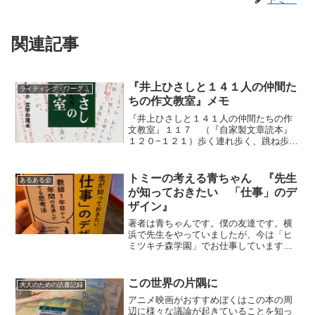
関連記事
『井上ひさしと１４１人の仲間た
ライティング・ワークショップ
ちの作文教室』メモ
『井上ひさしと１４１人の仲間たちの作
文教室』１１７ （『自家製文章読本』
１２０−１２１）歩く連れ歩く、跳ね歩
く、捜し歩く、買い歩く、騒ぎ歩く、出
歩く、流れ歩く、渡り歩く、彷徨い歩
く、いそいそ、うろうろ、おずぞず、ぐ
トミーの考える青ちゃん 『先生
あるある会
んぐん、こそこそ、ざくざく...
が知っておきたい 「仕事」のデ
ザイン』
著者は青ちゃんです。僕の友達です。横
浜で先生をやっていましたが、今は「ヒ
ミツキチ森学園」でお仕事しています。
青ちゃんと僕青ちゃんと僕は、思い返せ
ば最初は、リーディング・ワークショッ
プを通じて出会った仲間です。約１５年
この世界の片隅に
大人のための読書記録
ぐらい前かな。SNSなど...
アニメ映画がおすすめぼくはこの本の周
辺に様々な議論が起きていることを知っ