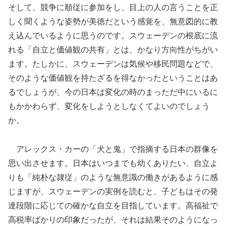
そして、競争に順従に参加をし、目上の人の言うことを正
しく聞くような姿勢が美徳だという感覚を、無意図的に教
え込んでいるように思うのです。スウェーデンの根底に流
れる「自立と価値観の共有」とは、かなり方向性がちがい
ます。たしかに、スウェーデンは気候や移民問題などで、
そのような価値観を持たざるを得なかったということはあ
るでしょうが、今の日本は変化の時のまっただ中にいるに
もかかわらず、変化をしようとしなくてよいのでしょう
か。
アレックス・カーの「犬と鬼」で指摘する日本の群像を
思い出させます。日本はいつまでも幼くありたい、自立よ
りも「純朴な隷従」のような無意識の働きがあるように感
じますが、スウェーデンの実例を読むと、子どもはその発
達段階に応じての確かな自立を目指しています。高福祉で
高税率ばかりの印象だったが、それは結果そのようになっ