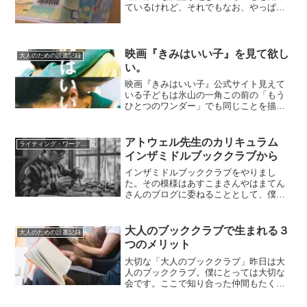
ているけれど、それでもなお、やっぱり
読んだほうがいいと思ったので、メモし
ておきたい。アニメを見て、マンガ３冊
を読んで、もう一回アニメを見た。増補
版の映画は見ていない。マ...
映画『きみはいい子』を見て欲し
大人のための読書記録
い。
映画『きみはいい子』公式サイト見えて
いる子どもは氷山の一角この前の「もう
ひとつのワンダー」でも同じことを描い
てしまいましたが、これも同じです。自
分の目の前にいる子どもの見えている部
分は、海面から少し出ている氷山の一角
アトウェル先生のカリキュラム
ライティング・ワークショップ
に過ぎず、海中には私たち...
インザミドルブッククラブから
インザミドルブッククラブをやりまし
た。その模様はあすこまさんやはまてん
さんのブログに委ねることとして、僕は
やっぱり、一点突破型の自分の意見を形
にしてみるという挑戦をしてみました。
『イン・ザ・ミドル』読書会＠大人のブ
大人のブッククラブで生まれる３
大人のための読書記録
ッククラブに参加してきまし...
つのメリット
大切な「大人のブッククラブ」昨日は大
人のブッククラブ。僕にとっては大切な
会です。ここで知り合った仲間もたくさ
んいます。僕もこの子どもも大人も楽し
める読書活動について、いろいろなとこ