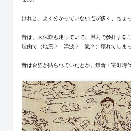
けれど、よく分かっていない点が多く、ちょ
昔は、大仏殿も建っていて、屋内で参拝する
理由で（地震？ 津波？ 嵐？）壊れてしま
昔は金箔が貼られていたとか。鎌倉・室町時