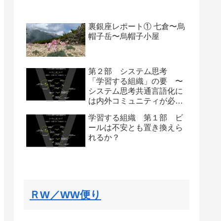
裏銀座レポート① 七倉〜烏
帽子岳〜烏帽子小屋
第２部 システム思考
「学習する組織」の要 〜
システム思考共通言語化に
は内外コミュニティが必
要〜
学習する組織 第１部 ビ
ールは不安とも置き換えら
れるか？
ＲW／WW便り