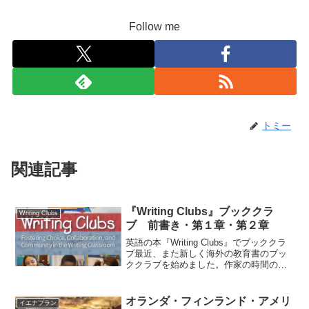
Follow me
トミー
関連記事
『Writing Clubs』ブッククラ
Writing Clubs
ブ 前書き・第１章・第２章
英語の本『Writing Clubs』でブッククラ
ブ最近、また新しく海外の教育書のブッ
ククラブを始めました。作家の時間の本
です。まったく一般向けしない、玄人向
けエントリーなので、興味のある方だけ
どうぞ。今までも英語の本を読みなが
オランダ・フィンランド・アメリ
イエナプラン
ら、ブックク...