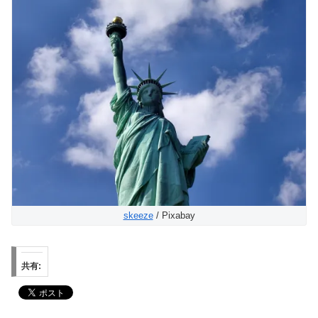
skeeze
/ Pixabay
共有: