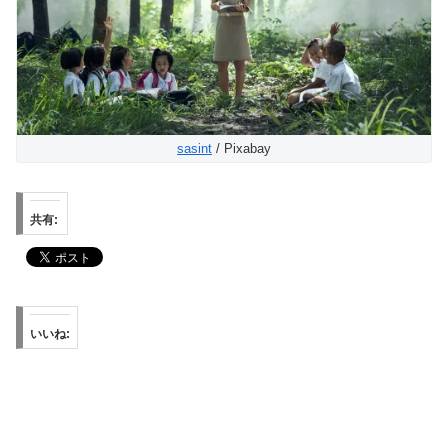
sasint
/ Pixabay
共有:
いいね: