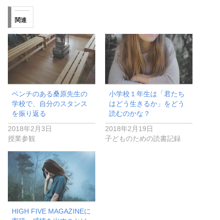
関連
ベンチのある桑原先生の
小学校１年生は「君たち
学校で、自分のスタンス
はどう生きるか」をどう
を振り返る
読むのかな？
2018年2月3日
2018年2月19日
授業参観
子どものための読書記録
HIGH FIVE MAGAZINEに