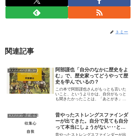
トミー
関連記事
阿部謹也「自分のなかに歴史をよ
大人のための読書記録
む」で、歴史家ってどうやって歴
史を学んでいるの？
この本で阿部謹也さんがもっとも言いた
いこと、というよりかは、自分がもっと
も聞きたかったことは、「あとがき」の
中の一つの文章に集約されます。「私に
とって歴史は自分の内面に対応する何か
なのであって、自分の内奥と呼応しない
昔やったストレングスファインダ
大人のための読書記録
歴史を私は理解することは...
ーが出てきた。自分で見ても自分
って本当にしょうがない･･･と思
う
昔やったストレングスファインダーが出