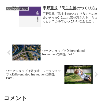
ば最初は、リーディング・ワークショッ
プを通じて出会った仲間です。約１５年
宇野重規『民主主義のつくり方』
大人のための読書記録
ぐらい前かな。SNSなど...
宇野重規『民主主義のつくり方』との出
会いきっかけはこれ若林恵さんを、ちょ
っとシニカルでかっこいいなあと思って
います。こちらをいつも試聴させてもら
っています。「あなたの授業は民主主義
でない」 民主主義といえば、「あなた
の授業は民主的でない」と...
ワークショップとDifferentiated
Instructionの関係 Part.1
ワークショップは遊び場 ワークショッ
プとDifferentiated Instructionの関係
Part.2
コメント