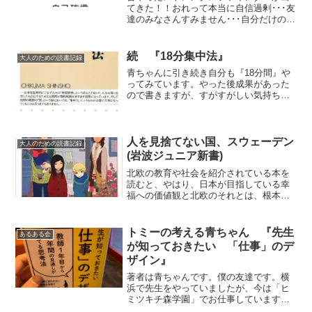
てきた！！おれって本当に自信過剰･･･友
達のみなさんすみません･･･自分だけの特
長的な資質The Gallup Organizationが長
年に渡って実施してきた調査によると、
仕事を最も効果的に行うのは、...
続 『18分集中法』
大人のための読書記録
青ちゃんに引き続き自分も『18分間』や
ってみています。やった後成果があった
ので書きますが、すがすがしい気持ちで
す時間を区切ってやるということを先輩
に言われてやったことがありますがやっ
ぱり成果があるんですよね本の中には初
頭効果と終末効果を効果...
人を見捨てない国、スウェーデン
大人のための読書記録
(岩波ジュニア新書)
北欧の教育や社会を紹介されている本を
読むと、やはり、日本が目指している幸
福への価値観と北欧のそれとは、根本的
にちがうという印象をもちます。オラン
ダのイエナプランなどの本を読んでもそ
う思います。北欧諸国は、国民のみんな
トミーの考える青ちゃん 『先生
あるある会
が幸せに暮らすためにはど...
が知っておきたい 「仕事」のデ
ザイン』
著者は青ちゃんです。僕の友達です。横
浜で先生をやっていましたが、今は「ヒ
ミツキチ森学園」でお仕事しています。
青ちゃんと僕青ちゃんと僕は、思い返せ