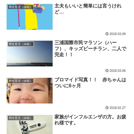
主夫もいいと簡単には言うけれ
男性育児（休暇）
ど…
2018.03.09
三浦国際市民マラソン（ハー
男性育児（休暇）
フ）、キッズビーチラン、二人で
完走！！
2018.03.06
プロマイド写真！！ 赤ちゃんは
男性育児（休暇）
ついに6ヶ月
2018.02.27
家族がインフルエンザの方。お疲
男性育児（休暇）
れ様です。